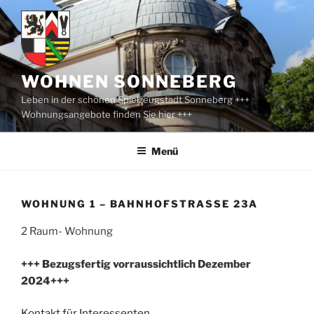
Zum
Inhalt
springen
WOHNEN SONNEBERG
Leben in der schönen Spielzeugstadt Sonneberg +++
Wohnungsangebote finden Sie hier +++
Menü
WOHNUNG 1 – BAHNHOFSTRASSE 23A
2 Raum- Wohnung
+++ Bezugsfertig vorraussichtlich Dezember
2024+++
Kontakt für Interessenten