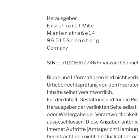
Herausgeber:
E n g e l h a r d t, Mike
M a r i e n s t r a ß e 1 4
9 6 5 1 5 S o n n e b e r g
Germany
StNr.: 170/216/07746 Finanzamt Sonne
Bilder und Informationen sind nicht ver
Urheberrechtsprüfung von den Inseraten e
Inhalte selbst verantwortlich.
Für den Inhalt, Gestaltung und für die Ri
Herausgeber der verlinkten Seite selbst
oder Weitergabe der Verantwortlichkeit,
ausgeschlossen! Diese Angaben unterl
Internet Auftritte (Amtsgericht Hambur
beeinträchtigen nicht die Qualität der na