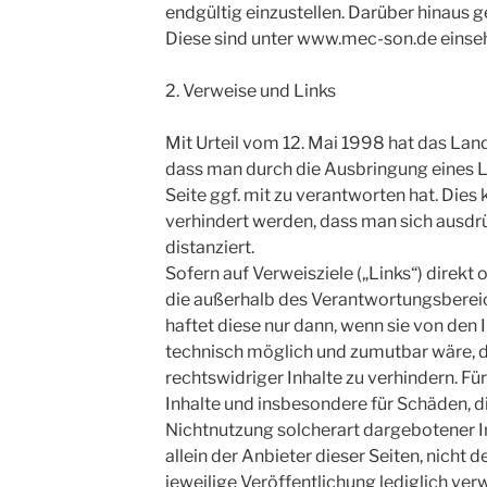
endgültig einzustellen. Darüber hinaus g
Diese sind unter www.mec-son.de einse
2. Verweise und Links
Mit Urteil vom 12. Mai 1998 hat das La
dass man durch die Ausbringung eines Li
Seite ggf. mit zu verantworten hat. Dies
verhindert werden, dass man sich ausdrü
distanziert.
Sofern auf Verweisziele („Links“) direkt 
die außerhalb des Verantwortungsbereic
haftet diese nur dann, wenn sie von den I
technisch möglich und zumutbar wäre, d
rechtswidriger Inhalte zu verhindern. F
Inhalte und insbesondere für Schäden, d
Nichtnutzung solcherart dargebotener I
allein der Anbieter dieser Seiten, nicht d
jeweilige Veröffentlichung lediglich verw